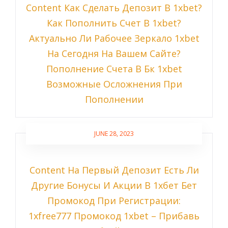
Content Как Сделать Депозит В 1xbet?
Как Пополнить Счет В 1xbet?
Актуально Ли Рабочее Зеркало 1xbet
На Сегодня На Вашем Сайте?
Пополнение Счета В Бк 1xbet
Возможные Осложнения При
Пополнении
JUNE 28, 2023
Content На Первый Депозит Есть Ли
Другие Бонусы И Акции В 1хбет Бет
Промокод При Регистрации:
1xfree777 Промокод 1xbet – Прибавь