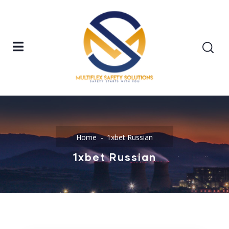
Home
1xbet Russian
1xbet Russian